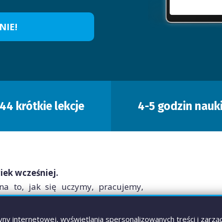
NIE!
44 krótkie lekcje
4-5 godzin nauk
wiek wcześniej.
 na to, jak się uczymy, pracujemy,
ół, firm i naszych domów. Ale żeby
pierw zrozumieć.
ny internetowej, wyświetlania spersonalizowanych treści i zarzą