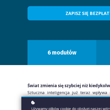
ZAPISZ SIĘ BEZPŁAT
6 modułów
Świat zmienia się szybciej niż kiedykol
Sztuczna inteligencja już teraz wpływa
tworzymy i komunikujemy. Wkracza do szk
naprawdę z niej korzystać – trzeba ją naj
Używamy plików cookie do obsługi naszej witry