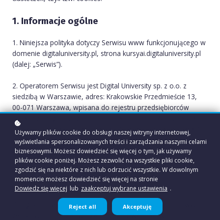
1. Informacje ogólne
1. Niniejsza polityka dotyczy Serwisu www funkcjonującego w
domenie digitaluniversity.pl, strona kursyai.digitaluniversity.pl
(dalej: „Serwis”).
2. Operatorem Serwisu jest Digital University sp. z o.o. z
siedzibą w Warszawie, adres: Krakowskie Przedmieście 13,
00-071 Warszawa, wpisana do rejestru przedsiębiorców
prowadzonego przez Sąd Rejonowy dla m.st. Warszawy, XII
Wydział Gospodarczy Krajowego Rejestru Sądowego, nr KRS:
Używamy plików cookie do obsługi naszej witryny internetowej,
752854, nr NIP: 5252761729, kapitał zakładowy w wysokości
wyświetlania spersonalizowanych treści i zarządzania naszymi celami
12.500,00 złotych (dalej: „Digital University”).
biznesowymi. Możesz dowiedzieć się więcej o tym, jak używamy
plików cookie poniżej. Możesz zezwolić na wszystkie pliki cookie,
zgodzić się na niektóre z nich lub odrzucić wszystkie. W dowolnym
3. Adres kontaktowy poczty elektronicznej Digital University:
momencie możesz dowiedzieć się więcej na stronie
kontakt@digitaluniversity.pl
Dowiedz się więcej
lub
zaakceptuj wybrane ustawienia
.
4. Digital University jest administratorem danych osobowych
Reject all
Akceptuję
zebranych lub podanych za pośrednictwem Serwisu i